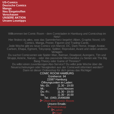
US-Comics
Deutsche Comics
Manga
Neu Eingetroffen
Vorschauen
UNSERE AKTION
Unsere Lesetipps
Willkommen bei Comic Room - dem Comicladen in Hamburg und Comicshop im
Netz!
Hier findest du alles, was das Sammlerherz begehrt: Alben, Graphic Novel, US-
Comics, Manga, Poster, Figuren und Trading-Cards.
Jede Woche gibt es neue Comics von Marvel, DC, Dark Horse, Image, Avatar,
Carlsen, Ehapa, Egmont, Tokyopop, Splitter, Reprodukt, Avant und vielen anderen
Verlagen.
Du suchst Comicserien wie Spider-Man, Batman, Deadpool, Avengers, Tim und
Struppi, Asterix, Naruto... oder das passende Merchandise zu Serien wie The Big
Bang Theory oder Game of Thrones?
Du willst einen zuverlässigen Abo-Service? Du willst jede Woche über die
Neuerscheinungen oder Neuigkeiten aus der Comicwelt informiert werden?
Dann ist dieser Onlineshop für dich genau das Richtige!
COMIC ROOM HAMBURG
Güntherstr. 94
22087 Hamburg
Öffnungszeiten im Laden:
Mo.-Di.:
11.30 - 19.00
Mi.:
Geschlossen
Do.-Fr.:
11.30 - 19.00
Sa.:
11.30 - 16.00
Tel.: (040) 25496088
Über den Comic Room
Unsere Emails:
Onlineshop
Laden
Chef