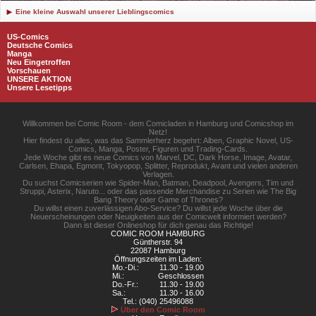
Eine kleine Auswahl unserer Lieblingscomics
US-Comics
Deutsche Comics
Manga
Neu Eingetroffen
Vorschauen
UNSERE AKTION
Unsere Lesetipps
Willkommen bei Comic Room - dem Comicladen in Hamburg und Comicshop im
Netz!
Hier findest du alles, was das Sammlerherz begehrt: Alben, Graphic Novel, US-
Comics, Manga, Poster, Figuren und Trading-Cards.
Jede Woche gibt es neue Comics von Marvel, DC, Dark Horse, Image, Avatar,
Carlsen, Ehapa, Egmont, Tokyopop, Splitter, Reprodukt, Avant und vielen anderen
Verlagen.
Du suchst Comicserien wie Spider-Man, Batman, Deadpool, Avengers, Tim und
Struppi, Asterix, Naruto... oder das passende Merchandise zu Serien wie The Big
Bang Theory oder Game of Thrones?
Du willst einen zuverlässigen Abo-Service? Du willst jede Woche über die
Neuerscheinungen oder Neuigkeiten aus der Comicwelt informiert werden?
Dann ist dieser Onlineshop für dich genau das Richtige!
COMIC ROOM HAMBURG
Güntherstr. 94
22087 Hamburg
Öffnungszeiten im Laden:
Mo.-Di.:
11.30 - 19.00
Mi.:
Geschlossen
Do.-Fr.:
11.30 - 19.00
Sa.:
11.30 - 16.00
Tel.: (040) 25496088
Über den Comic Room