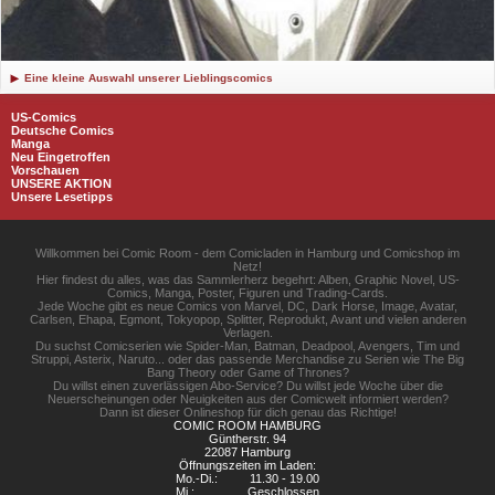
Eine kleine Auswahl unserer Lieblingscomics
US-Comics
Deutsche Comics
Manga
Neu Eingetroffen
Vorschauen
UNSERE AKTION
Unsere Lesetipps
Willkommen bei Comic Room - dem Comicladen in Hamburg und Comicshop im
Netz!
Hier findest du alles, was das Sammlerherz begehrt: Alben, Graphic Novel, US-
Comics, Manga, Poster, Figuren und Trading-Cards.
Jede Woche gibt es neue Comics von Marvel, DC, Dark Horse, Image, Avatar,
Carlsen, Ehapa, Egmont, Tokyopop, Splitter, Reprodukt, Avant und vielen anderen
Verlagen.
Du suchst Comicserien wie Spider-Man, Batman, Deadpool, Avengers, Tim und
Struppi, Asterix, Naruto... oder das passende Merchandise zu Serien wie The Big
Bang Theory oder Game of Thrones?
Du willst einen zuverlässigen Abo-Service? Du willst jede Woche über die
Neuerscheinungen oder Neuigkeiten aus der Comicwelt informiert werden?
Dann ist dieser Onlineshop für dich genau das Richtige!
COMIC ROOM HAMBURG
Güntherstr. 94
22087 Hamburg
Öffnungszeiten im Laden:
Mo.-Di.:
11.30 - 19.00
Mi.:
Geschlossen