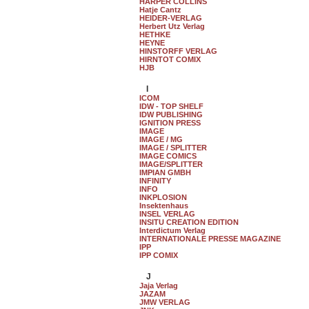
HARPER COLLINS
Hatje Cantz
HEIDER-VERLAG
Herbert Utz Verlag
HETHKE
HEYNE
HINSTORFF VERLAG
HIRNTOT COMIX
HJB
I
ICOM
IDW - TOP SHELF
IDW PUBLISHING
IGNITION PRESS
IMAGE
IMAGE / MG
IMAGE / SPLITTER
IMAGE COMICS
IMAGE/SPLITTER
IMPIAN GMBH
INFINITY
INFO
INKPLOSION
Insektenhaus
INSEL VERLAG
INSITU CREATION EDITION
Interdictum Verlag
INTERNATIONALE PRESSE MAGAZINE
IPP
IPP COMIX
J
Jaja Verlag
JAZAM
JMW VERLAG