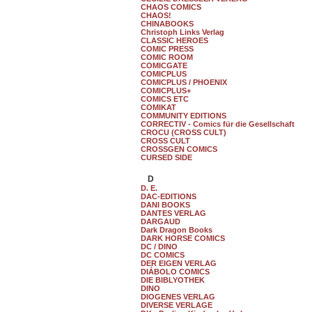
CHAOS COMICS
CHAOS!
CHINABOOKS
Christoph Links Verlag
CLASSIC HEROES
COMIC PRESS
COMIC ROOM
COMICGATE
COMICPLUS
COMICPLUS / PHOENIX
COMICPLUS+
COMICS ETC
COMIKAT
COMMUNITY EDITIONS
CORRECTIV - Comics für die Gesellschaft
CROCU (CROSS CULT)
CROSS CULT
CROSSGEN COMICS
CURSED SIDE
D
D. E.
DAC-EDITIONS
DANI BOOKS
DANTES VERLAG
DARGAUD
Dark Dragon Books
DARK HORSE COMICS
DC / DINO
DC COMICS
DER EIGEN VERLAG
DIÁBOLO COMICS
DIE BIBLYOTHEK
DINO
DIOGENES VERLAG
DIVERSE VERLAGE