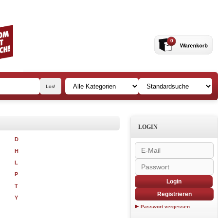
0
LOGIN
D
H
L
P
Login
T
Registrieren
Y
Passwort vergessen