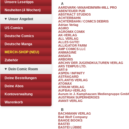
Unsere Lesetipps
A
AARDVARK-VANAHEIM/WIN-MILL PRO
Neuheiten (4 Wochen)
ABENTEUER PUR
ABSTRACT STUDIOS
ACHTERBAHN
Unser Angebot
ACHTERBAHN / COMICS DEBRIS
Adrian Verlag
US Comics
AGIRO
AGROMIX COMIX
AK-VERLAG
Deutsche Comics
ALL VERLAG
ALLES GUTE!
Deutsche Manga
ALLIGATOR FARM
AMP COMICS LLC
MERCH-SHOP (NEU)
ANIMAGINE
ANSATA
ARBORIS
Zubehör
ARCHIV DER JUGENDKULTUREN VERLAG
ARS TEMPUS LTD.
Dein Comic Room
ART:9
ASPEN / INFINITY
ASTRAGARD
Deine Bestellungen
ATLANTIS VERLAG
ATOMAX
Deine Abos
ATRIUM VERLAG
AUFBAU-VERLAG
Kontoverwaltung
Aurum in J. Kamphausen Mediengruppe Gmb
AUSTRIAN SUPERHEROES
AVANT-VERLAG
Warenkorb
B
BACHMANN VERLAG
Bad Wolf Company
BAHOE BOOKS
BASTEI
BASTEI LÜBBE