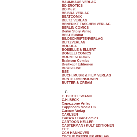
BAUMHAUS VERLAG
BD EROTICS
BD Must
BE.BRA VERLAG
BEATCOMIX
BELTZ VERLAG
BENEDIKT TASCHEN VERLAG
BERLIN COMICS
Berlin Story Verlag
BESTIEunlmt
BILDSCHRIFTENVERLAG
BLITZVERLAG
BOCOLA
BOISELLE & ELLERT
BONELLI COMICS
BOOM! STUDIOS
Brainsen Comics
Breitkopf Editionen
BRÖSELINE
BSE
BUCH, MUSIK & FILM VERLAG
BUNTE DIMENSIONEN
BUTTER & CREAM
C
C. BERTELSMANN
C.H. BECK
Capezzone Verlag
Cappricorn Media UG
Careum Verlag
CARLSEN
Carlsen / Finix-Comics
CARTOON KELLER
CASTERMAN / KULT EDITIONEN
CCC
CCH HANNOVER
CECILIE DRESSLER VERLAG