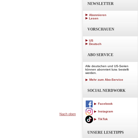
NEWSLETTER
Abonnieren
Lesen
VORSCHAUEN
US
Deutsch
ABO SERVICE
Alle deutschen und US-Serien
können abonniert bzw. bestellt
werden.
Mehr zum Abo-Service
SOCIAL NERDWORK
Facebook
Instagram
Nach oben
TikTok
UNSERE LESETIPPS