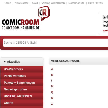
Home
|
Newsletter
|
AGB
|
Vertrag widerrufen
|
Datenschutz
|
Hilfe / Infos
VERLAGSAUSWAHL
Aktuelles
US-Preorders
A
E
Panini Vorschau
I
Pakete + Sammlungen
M
Neu eingetroffen
Q
UNSERE AKTIONEN
U
Charts
Z