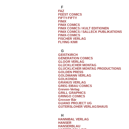
F
FAZ
FEEST COMICS
FIFTY-FIFTY
FINIX
FINIX COMICS
FINIX COMICS / KULT EDITIONEN
FINIX COMICS / SALLECK PUBLIKATIONS
FINIX-COMICS
FISCHER VERLAG
FLYING KIWI
G
GEISTKIRCH
GENERATION COMICS
GLOOR VERLAG
GLÜCKLICHER MONTAG
GLÜCKLICHER MONTAG PRODUCTIONS
GOLDEN PRESS
GOLDMANN VERLAG
GOLKONDA
GRANUS VERLAG
GREG EIBAU COMICS
Greven-Verlag
GRILL GRAPHICS
GRINGO COMICS
Grosser Bär
GUANO PROJECT UG
GÜTERSLOHER VERLAGSHAUS
H
HANNIBAL VERLAG
HANSER
HANSERBLAU