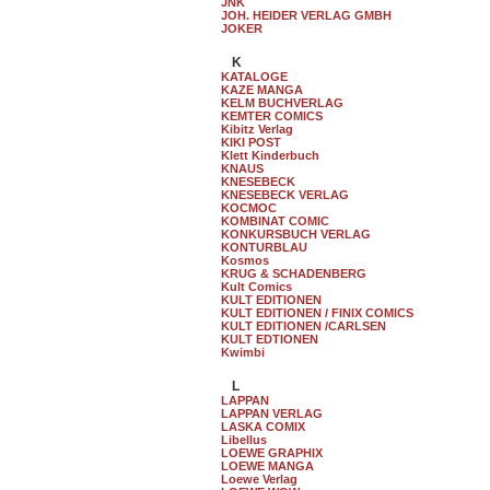
JNK
JOH. HEIDER VERLAG GMBH
JOKER
K
KATALOGE
KAZE MANGA
KELM BUCHVERLAG
KEMTER COMICS
Kibitz Verlag
KIKI POST
Klett Kinderbuch
KNAUS
KNESEBECK
KNESEBECK VERLAG
KOCMOC
KOMBINAT COMIC
KONKURSBUCH VERLAG
KONTURBLAU
Kosmos
KRUG & SCHADENBERG
Kult Comics
KULT EDITIONEN
KULT EDITIONEN / FINIX COMICS
KULT EDITIONEN /CARLSEN
KULT EDTIONEN
Kwimbi
L
LAPPAN
LAPPAN VERLAG
LASKA COMIX
Libellus
LOEWE GRAPHIX
LOEWE MANGA
Loewe Verlag