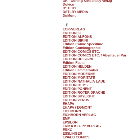
DK - Dorling Kindersley Verlag
Dokico
DSTLRY
DSTLRY MEDIA
DuMont
E
ECR-VERLAG
EDITION 52
EDITION ALFONS
EDITION BIKINI
Edition Comic Speedline
Edition Comicographie
EDITION COMICS ETC.
EDITION COMICS ETC. / Abenteuer Pur
EDITION DU SIGNE
Edition Faust
EDITION HELDEN
Edition Lammerhuber
EDITION MODERNE
EDITION MORITATE
EDITION NATHALIA LAUE
EDITION OLMS
EDITION PONENT
EDITION ROTER DRACHE
EDITION SKYLIGHT
EDITION VENUS
EHAPA
EHAPA / EGMONT
EICHBORN
EICHBORN VERLAG
EMF
EPSILON
ERIKA KLOPP VERLAG
ERKO
ESSLINGER
EWALD COMICS