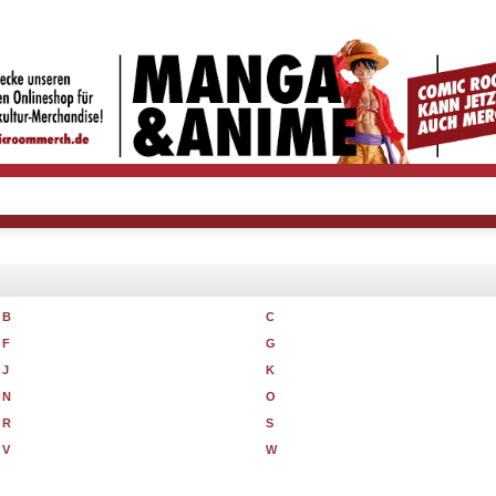
B
C
F
G
J
K
N
O
R
S
V
W