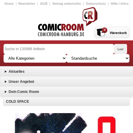
Home
|
Newsletter
|
AGB
|
Vertrag widerrufen
|
Datenschutz
|
Hilfe / Infos
0
Aktuelles
Unser Angebot
Dein Comic Room
COLD SPACE