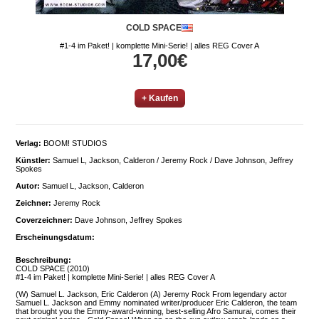
COLD SPACE
#1-4 im Paket! | komplette Mini-Serie! | alles REG Cover A
17,00€
+ Kaufen
Verlag:
BOOM! STUDIOS
Künstler:
Samuel L, Jackson, Calderon / Jeremy Rock / Dave Johnson, Jeffrey
Spokes
Autor:
Samuel L, Jackson, Calderon
Zeichner:
Jeremy Rock
Coverzeichner:
Dave Johnson, Jeffrey Spokes
Erscheinungsdatum:
Beschreibung:
COLD SPACE (2010)
#1-4 im Paket! | komplette Mini-Serie! | alles REG Cover A
(W) Samuel L. Jackson, Eric Calderon (A) Jeremy Rock From legendary actor
Samuel L. Jackson and Emmy nominated writer/producer Eric Calderon, the team
that brought you the Emmy-award-winning, best-selling Afro Samurai, comes their