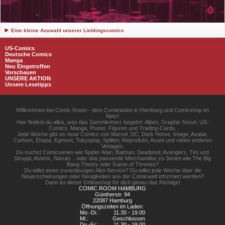
Eine kleine Auswahl unserer Lieblingscomics
US-Comics
Deutsche Comics
Manga
Neu Eingetroffen
Vorschauen
UNSERE AKTION
Unsere Lesetipps
Willkommen bei Comic Room - dem Comicladen in Hamburg und Comicshop im
Netz!
Hier findest du alles, was das Sammlerherz begehrt: Alben, Graphic Novel, US-
Comics, Manga, Poster, Figuren und Trading-Cards.
Jede Woche gibt es neue Comics von Marvel, DC, Dark Horse, Image, Avatar,
Carlsen, Ehapa, Egmont, Tokyopop, Splitter, Reprodukt, Avant und vielen anderen
Verlagen.
Du suchst Comicserien wie Spider-Man, Batman, Deadpool, Avengers, Tim und
Struppi, Asterix, Naruto... oder das passende Merchandise zu Serien wie The Big
Bang Theory oder Game of Thrones?
Du willst einen zuverlässigen Abo-Service? Du willst jede Woche über die
Neuerscheinungen oder Neuigkeiten aus der Comicwelt informiert werden?
Dann ist dieser Onlineshop für dich genau das Richtige!
COMIC ROOM HAMBURG
Güntherstr. 94
22087 Hamburg
Öffnungszeiten im Laden:
Mo.-Di.:
11.30 - 19.00
Mi.:
Geschlossen
Do.-Fr.:
11.30 - 19.00