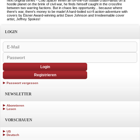
next original series - Cold Space! When an on-the-run outlaw crash-lands on a
hostile planet on the brink of civil war, he finds himself caught in the crossfire
between two warring factions. But in chaos lies opportunity... because where
there's war, there's money to be made! A hard-boiled sci-fi action-adventure with
covers by Eisner Award-winning artist Dave Johnson and Irredeemable cover
artist, Jeffrey Spokes!
LOGIN
Login
Registrieren
Passwort vergessen
NEWSLETTER
Abonnieren
Lesen
VORSCHAUEN
US
Deutsch