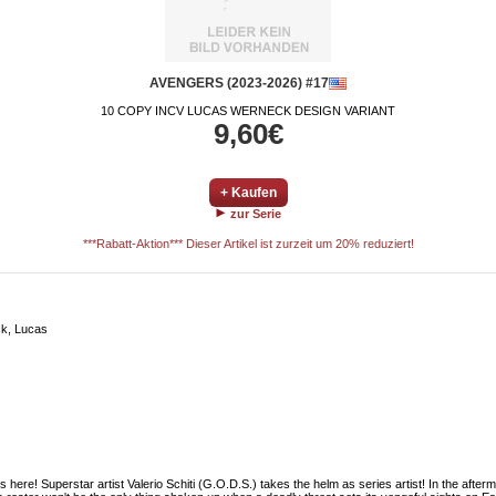
AVENGERS (2023-2026) #17
10 COPY INCV LUCAS WERNECK DESIGN VARIANT
9,60€
+ Kaufen
zur Serie
***Rabatt-Aktion*** Dieser Artikel ist zurzeit um 20% reduziert!
ck, Lucas
Superstar artist Valerio Schiti (G.O.D.S.) takes the helm as series artist! In the afterma