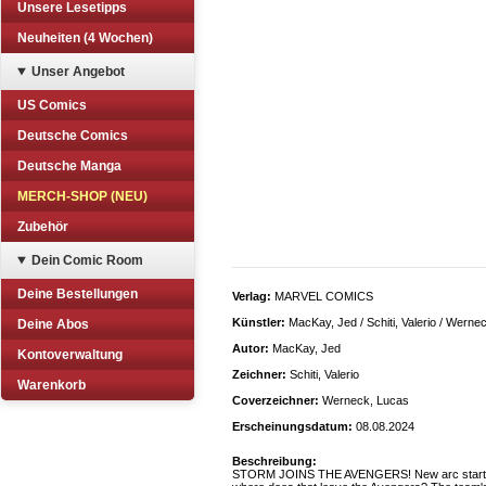
Unsere Lesetipps
Neuheiten (4 Wochen)
Unser Angebot
US Comics
Deutsche Comics
Deutsche Manga
MERCH-SHOP (NEU)
Zubehör
Dein Comic Room
Deine Bestellungen
Verlag:
MARVEL COMICS
Künstler:
MacKay, Jed / Schiti, Valerio / Werne
Deine Abos
Autor:
MacKay, Jed
Kontoverwaltung
Zeichner:
Schiti, Valerio
Warenkorb
Coverzeichner:
Werneck, Lucas
Erscheinungsdatum:
08.08.2024
Beschreibung:
STORM JOINS THE AVENGERS! New arc starts here! 