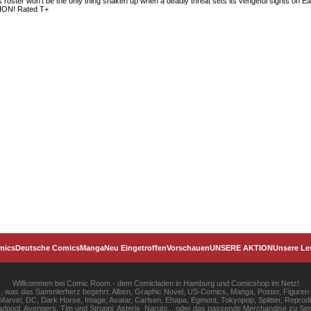
roster won't be the only thing shaken up when a deadly threat sets its vengeful sights on 
N! Rated T+
mics
Deutsche Comics
Manga
Neu Eingetroffen
Vorschauen
UNSERE AKTION
Unsere Le
Willkommen bei Comic Room - dem Comicladen in Hamburg und Comicshop im Netz!
les, was das Sammlerherz begehrt: Alben, Graphic Novel, US-Comics, Manga, Poster, Figuren
rvel, DC, Dark Horse, Image, Avatar, Carlsen, Ehapa, Egmont, Tokyopop, Splitter, Reprodu
pool, Avengers, Tim und Struppi, Asterix, Naruto... oder das passende Merchandise zu S