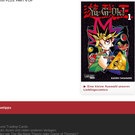
Earth! PLUS: PART 6 OF
Eine kleine Auswahl unserer
Lieblingscomics
setipps
 und Trading-Cards.
kt, Avant und vielen anderen Verlagen.
erien wie The Big Bang Theory oder Game of Thrones?