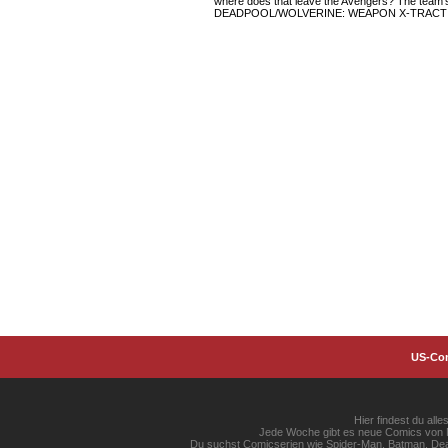
where does that leave the Avengers? The team's 
DEADPOOL/WOLVERINE: WEAPON X-TRACTIO
US-Co
Hier findest du al
Jede Woche gibt es neue Comics von Ma
Du suchst Comicserien wie Spider-Man, Batman, Dead