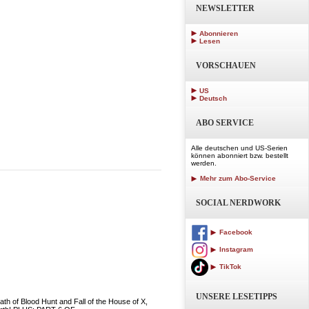
NEWSLETTER
Abonnieren
Lesen
VORSCHAUEN
US
Deutsch
ABO SERVICE
Alle deutschen und US-Serien
können abonniert bzw. bestellt
werden.
Mehr zum Abo-Service
SOCIAL NERDWORK
Facebook
Instagram
TikTok
UNSERE LESETIPPS
th of Blood Hunt and Fall of the House of X,