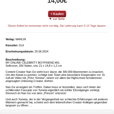
14,00€
+ Kaufen
zur Serie
Dieser Artikel ist momentan nicht vorrätig. Die Lieferung kann 5-14 Tage dauern.
Verlag:
MANLIN
Künstler:
GUI
Erscheinungsdatum:
25.06.2024
Beschreibung:
MY ONLINE-CELEBRITY BOYFRIEND #01
Softcover, 200 Seiten, s/w, 21 x 14,8 x 1,2 cm
Content Creator Nan Ge steht kurz davor, die 300.000 Abonnenten zu knacken.
Um den Kanal zu pushen, schlägt sein Team eine besondere Kooperation vor: Er
soll ein Video mit „Prinz Yumeta“, einem vor allem bei Highschool-Schülerinnen
angesagten Unboxing-Creator, drehen.
Nan Ge arrangiert ein Treffen. Dabei muss er feststellen, dass sich hinter der
schillernden Fassade von Yumeta eigentlich ein kühler Einzelgänger verbirgt.
Dennoch ist Nan Ge von dem „Prinzen“ entzückt.
Und auch Yumeta, der in der Vergangenheit nur schlechte Erfahrungen mit anderen
Männern gemacht hat, scheint sich dem lebensfrohen Creator-Kollegen gegenüber
langsam zu öffnen …