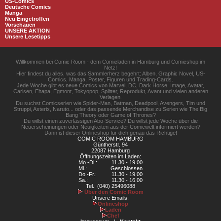
US-Comics
Deutsche Comics
Manga
Neu Eingetroffen
Vorschauen
UNSERE AKTION
Unsere Lesetipps
Willkommen bei Comic Room - dem Comicladen in Hamburg und Comicshop im
Netz!
Hier findest du alles, was das Sammlerherz begehrt: Alben, Graphic Novel, US-
Comics, Manga, Poster, Figuren und Trading-Cards.
Jede Woche gibt es neue Comics von Marvel, DC, Dark Horse, Image, Avatar,
Carlsen, Ehapa, Egmont, Tokyopop, Splitter, Reprodukt, Avant und vielen anderen
Verlagen.
Du suchst Comicserien wie Spider-Man, Batman, Deadpool, Avengers, Tim und
Struppi, Asterix, Naruto... oder das passende Merchandise zu Serien wie The Big
Bang Theory oder Game of Thrones?
Du willst einen zuverlässigen Abo-Service? Du willst jede Woche über die
Neuerscheinungen oder Neuigkeiten aus der Comicwelt informiert werden?
Dann ist dieser Onlineshop für dich genau das Richtige!
COMIC ROOM HAMBURG
Güntherstr. 94
22087 Hamburg
Öffnungszeiten im Laden:
Mo.-Di.:
11.30 - 19.00
Mi.:
Geschlossen
Do.-Fr.:
11.30 - 19.00
Sa.:
11.30 - 16.00
Tel.: (040) 25496088
Über den Comic Room
Unsere Emails:
Onlineshop
Laden
Chef