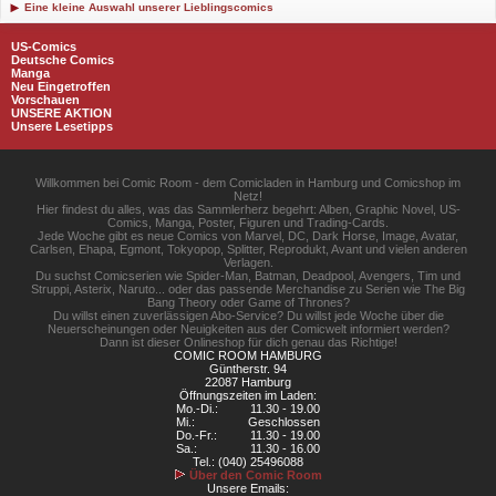
Eine kleine Auswahl unserer Lieblingscomics
US-Comics
Deutsche Comics
Manga
Neu Eingetroffen
Vorschauen
UNSERE AKTION
Unsere Lesetipps
Willkommen bei Comic Room - dem Comicladen in Hamburg und Comicshop im
Netz!
Hier findest du alles, was das Sammlerherz begehrt: Alben, Graphic Novel, US-
Comics, Manga, Poster, Figuren und Trading-Cards.
Jede Woche gibt es neue Comics von Marvel, DC, Dark Horse, Image, Avatar,
Carlsen, Ehapa, Egmont, Tokyopop, Splitter, Reprodukt, Avant und vielen anderen
Verlagen.
Du suchst Comicserien wie Spider-Man, Batman, Deadpool, Avengers, Tim und
Struppi, Asterix, Naruto... oder das passende Merchandise zu Serien wie The Big
Bang Theory oder Game of Thrones?
Du willst einen zuverlässigen Abo-Service? Du willst jede Woche über die
Neuerscheinungen oder Neuigkeiten aus der Comicwelt informiert werden?
Dann ist dieser Onlineshop für dich genau das Richtige!
COMIC ROOM HAMBURG
Güntherstr. 94
22087 Hamburg
Öffnungszeiten im Laden:
Mo.-Di.:
11.30 - 19.00
Mi.:
Geschlossen
Do.-Fr.:
11.30 - 19.00
Sa.:
11.30 - 16.00
Tel.: (040) 25496088
Über den Comic Room
Unsere Emails: