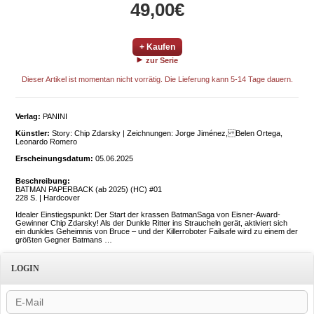
49,00€
+ Kaufen
zur Serie
Dieser Artikel ist momentan nicht vorrätig. Die Lieferung kann 5-14 Tage dauern.
Verlag:
PANINI
Künstler:
Story: Chip Zdarsky | Zeichnungen: Jorge Jiménez, Belen Ortega,
Leonardo Romero
Erscheinungsdatum:
05.06.2025
Beschreibung:
BATMAN PAPERBACK (ab 2025) (HC) #01
228 S. | Hardcover
Idealer Einstiegspunkt: Der Start der krassen BatmanSaga von Eisner-Award-
Gewinner Chip Zdarsky! Als der Dunkle Ritter ins Straucheln gerät, aktiviert sich
ein dunkles Geheimnis von Bruce – und der Killerroboter Failsafe wird zu einem der
größten Gegner Batmans …
LOGIN