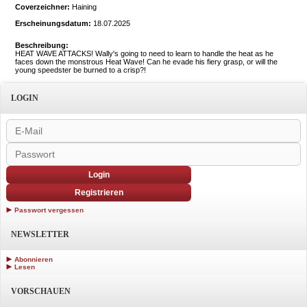
Coverzeichner:
Haining
Erscheinungsdatum:
18.07.2025
Beschreibung:
HEAT WAVE ATTACKS! Wally's going to need to learn to handle the heat as he
faces down the monstrous Heat Wave! Can he evade his fiery grasp, or will the
young speedster be burned to a crisp?!
LOGIN
Login
Registrieren
Passwort vergessen
NEWSLETTER
Abonnieren
Lesen
VORSCHAUEN