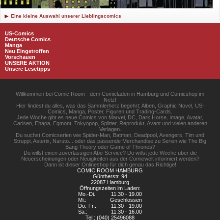
Eine kleine Auswahl unserer Lieblingscomics
US-Comics
Deutsche Comics
Manga
Neu Eingetroffen
Vorschauen
UNSERE AKTION
Unsere Lesetipps
Willkommen bei Comic Room - dem Comicladen in Hamburg und Comicshop im
Netz!
Hier findest du alles, was das Sammlerherz begehrt: Alben, Graphic Novel, US-
Comics, Manga, Poster, Figuren und Trading-Cards.
Jede Woche gibt es neue Comics von Marvel, DC, Dark Horse, Image, Avatar,
Carlsen, Ehapa, Egmont, Tokyopop, Splitter, Reprodukt, Avant und vielen anderen
Verlagen.
Du suchst Comicserien wie Spider-Man, Batman, Deadpool, Avengers, Tim und
Struppi, Asterix, Naruto... oder das passende Merchandise zu Serien wie The Big
Bang Theory oder Game of Thrones?
Du willst einen zuverlässigen Abo-Service? Du willst jede Woche über die
Neuerscheinungen oder Neuigkeiten aus der Comicwelt informiert werden?
Dann ist dieser Onlineshop für dich genau das Richtige!
COMIC ROOM HAMBURG
Güntherstr. 94
22087 Hamburg
Öffnungszeiten im Laden:
Mo.-Di.:
11.30 - 19.00
Mi.:
Geschlossen
Do.-Fr.:
11.30 - 19.00
Sa.:
11.30 - 16.00
Tel.: (040) 25496088