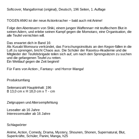
Softcover, Mangaformat (original), Deutsch, 196 Seiten, 1. Auflage
TOGEN ANKI ist der neue Actionkracher – bald auch mit Anime!
Folge den Abenteuern von Shiki, einem jungen Waffennarr mit teuflischem Blut in
seinen Adern, und erlebe seinen Kampf gegen die Momotaro, eine Organisation, die
alle Teufel vernichten will.
Das erwartet dich in Band 16:
Als Kusabi Momoura verkündet, das Forschungsinstituts an den Kegon-fällen in die
Luft zu sprengen, bricht Chaos aus. Die Schüler der Rasetsu-Akademie und die
Mitglieder der Teufelsbrigade teilen sich auf, um nach den Sprengsätzen zu suchen
und die gefangenen Teufel zu retten.
Ein Wettlauf gegen die Zeit beginnt!
Für Fans von Action-, Fantasy- und Horror-Manga!
Produktumfang
Seitenanzahl Hauptinhalt: 196
B 13,0 cm x H 18,0 cm x T - cm
Zielgruppen und Altersempfehlung
Lesealter ab 16 Jahre
Interessensalter ab 16 Jahre
Schlagwörter
Anime, Action, Comedy, Drama, Mystery, Shounen, Shonen, Supernatural, Blut,
Superkräfte, Schüler, Panini, Manga, h25