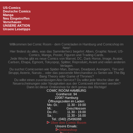
US-Comics
Deutsche Comics
Manga
Neu Eingetroffen
Vorschauen
UNSERE AKTION
Unsere Lesetipps
Willkommen bei Comic Room - dem Comicladen in Hamburg und Comicshop im
Netz!
Hier findest du alles, was das Sammlerherz begehrt: Alben, Graphic Novel, US-
Comics, Manga, Poster, Figuren und Trading-Cards.
Jede Woche gibt es neue Comics von Marvel, DC, Dark Horse, Image, Avatar,
Carlsen, Ehapa, Egmont, Tokyopop, Splitter, Reprodukt, Avant und vielen anderen
Verlagen.
Du suchst Comicserien wie Spider-Man, Batman, Deadpool, Avengers, Tim und
Struppi, Asterix, Naruto... oder das passende Merchandise zu Serien wie The Big
Bang Theory oder Game of Thrones?
Du willst einen zuverlässigen Abo-Service? Du willst jede Woche über die
Neuerscheinungen oder Neuigkeiten aus der Comicwelt informiert werden?
Dann ist dieser Onlineshop für dich genau das Richtige!
COMIC ROOM HAMBURG
Güntherstr. 94
22087 Hamburg
Öffnungszeiten im Laden:
Mo.-Di.:
11.30 - 19.00
Mi.:
Geschlossen
Do.-Fr.:
11.30 - 19.00
Sa.:
11.30 - 16.00
Tel.: (040) 25496088
Über den Comic Room
Unsere Emails:
Onlineshop