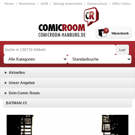
Home
|
Newsletter
|
AGB
|
Vertrag widerrufen
|
Datenschutz
|
Hilfe / Infos
0
Aktuelles
Unser Angebot
Dein Comic Room
BATMAN #3