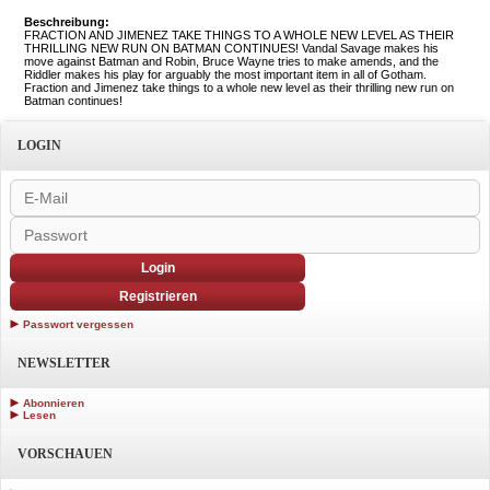
Beschreibung:
FRACTION AND JIMENEZ TAKE THINGS TO A WHOLE NEW LEVEL AS THEIR
THRILLING NEW RUN ON BATMAN CONTINUES! Vandal Savage makes his
move against Batman and Robin, Bruce Wayne tries to make amends, and the
Riddler makes his play for arguably the most important item in all of Gotham.
Fraction and Jimenez take things to a whole new level as their thrilling new run on
Batman continues!
LOGIN
Login
Registrieren
Passwort vergessen
NEWSLETTER
Abonnieren
Lesen
VORSCHAUEN