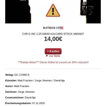
BATMAN #3
CVR G INC 1:25 DAVID AJA CARD STOCK VARIANT
14,00€
+ Kaufen
zur Serie
***Rabatt-Aktion*** Dieser Artikel ist zurzeit um 30% reduziert!
Verlag:
DC COMICS
Künstler:
Matt Fraction / Jorge Jimenez / David Aja
Autor:
Matt Fraction
Zeichner:
Jorge Jimenez
Coverzeichner:
David Aja
Erscheinungsdatum:
07.11.2025