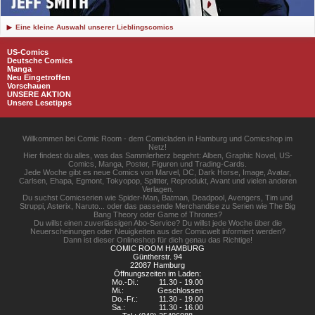
Eine kleine Auswahl unserer Lieblingscomics
US-Comics
Deutsche Comics
Manga
Neu Eingetroffen
Vorschauen
UNSERE AKTION
Unsere Lesetipps
Willkommen bei Comic Room - dem Comicladen in Hamburg und Comicshop im
Netz!
Hier findest du alles, was das Sammlerherz begehrt: Alben, Graphic Novel, US-
Comics, Manga, Poster, Figuren und Trading-Cards.
Jede Woche gibt es neue Comics von Marvel, DC, Dark Horse, Image, Avatar,
Carlsen, Ehapa, Egmont, Tokyopop, Splitter, Reprodukt, Avant und vielen anderen
Verlagen.
Du suchst Comicserien wie Spider-Man, Batman, Deadpool, Avengers, Tim und
Struppi, Asterix, Naruto... oder das passende Merchandise zu Serien wie The Big
Bang Theory oder Game of Thrones?
Du willst einen zuverlässigen Abo-Service? Du willst jede Woche über die
Neuerscheinungen oder Neuigkeiten aus der Comicwelt informiert werden?
Dann ist dieser Onlineshop für dich genau das Richtige!
COMIC ROOM HAMBURG
Güntherstr. 94
22087 Hamburg
Öffnungszeiten im Laden:
Mo.-Di.:
11.30 - 19.00
Mi.:
Geschlossen
Do.-Fr.:
11.30 - 19.00
Sa.:
11.30 - 16.00