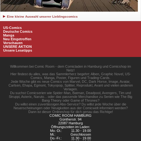
Eine kleine Auswahl unserer Lieblingscomics
US-Comics
Deutsche Comics
Manga
Neu Eingetroffen
Vorschauen
UNSERE AKTION
Unsere Lesetipps
Willkommen bei Comic Room - dem Comicladen in Hamburg und Comicshop im
Netz!
Hier findest du alles, was das Sammlerherz begehrt: Alben, Graphic Novel, US-
Comics, Manga, Poster, Figuren und Trading-Cards.
Jede Woche gibt es neue Comics von Marvel, DC, Dark Horse, Image, Avatar,
Carlsen, Ehapa, Egmont, Tokyopop, Splitter, Reprodukt, Avant und vielen anderen
Verlagen.
Du suchst Comicserien wie Spider-Man, Batman, Deadpool, Avengers, Tim und
Struppi, Asterix, Naruto... oder das passende Merchandise zu Serien wie The Big
Bang Theory oder Game of Thrones?
Du willst einen zuverlässigen Abo-Service? Du willst jede Woche über die
Neuerscheinungen oder Neuigkeiten aus der Comicwelt informiert werden?
Dann ist dieser Onlineshop für dich genau das Richtige!
COMIC ROOM HAMBURG
Güntherstr. 94
22087 Hamburg
Öffnungszeiten im Laden:
Mo.-Di.:
11.30 - 19.00
Mi.:
Geschlossen
Do.-Fr.:
11.30 - 19.00