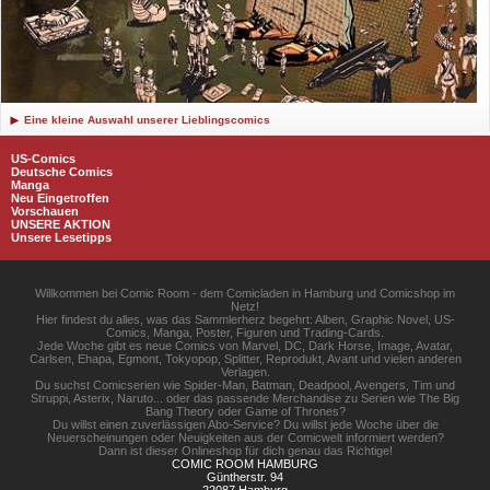
Eine kleine Auswahl unserer Lieblingscomics
US-Comics
Deutsche Comics
Manga
Neu Eingetroffen
Vorschauen
UNSERE AKTION
Unsere Lesetipps
Willkommen bei Comic Room - dem Comicladen in Hamburg und Comicshop im
Netz!
Hier findest du alles, was das Sammlerherz begehrt: Alben, Graphic Novel, US-
Comics, Manga, Poster, Figuren und Trading-Cards.
Jede Woche gibt es neue Comics von Marvel, DC, Dark Horse, Image, Avatar,
Carlsen, Ehapa, Egmont, Tokyopop, Splitter, Reprodukt, Avant und vielen anderen
Verlagen.
Du suchst Comicserien wie Spider-Man, Batman, Deadpool, Avengers, Tim und
Struppi, Asterix, Naruto... oder das passende Merchandise zu Serien wie The Big
Bang Theory oder Game of Thrones?
Du willst einen zuverlässigen Abo-Service? Du willst jede Woche über die
Neuerscheinungen oder Neuigkeiten aus der Comicwelt informiert werden?
Dann ist dieser Onlineshop für dich genau das Richtige!
COMIC ROOM HAMBURG
Güntherstr. 94