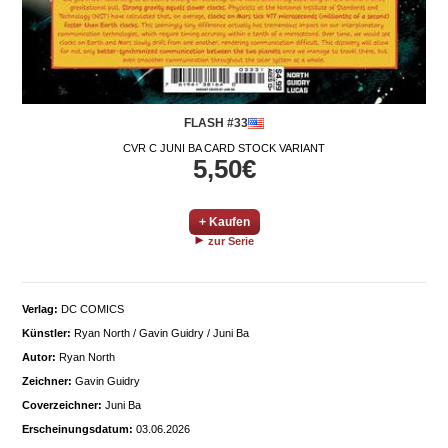
FLASH #33
CVR C JUNI BA CARD STOCK VARIANT
5,50€
+ Kaufen
zur Serie
Verlag:
DC COMICS
Künstler:
Ryan North / Gavin Guidry / Juni Ba
Autor:
Ryan North
Zeichner:
Gavin Guidry
Coverzeichner:
Juni Ba
Erscheinungsdatum:
03.06.2026