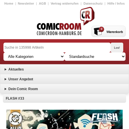
Home
|
Newsletter
|
AGB
|
Vertrag widerrufen
|
Datenschutz
|
Hilfe / Infos
0
Aktuelles
Unser Angebot
Dein Comic Room
FLASH #33