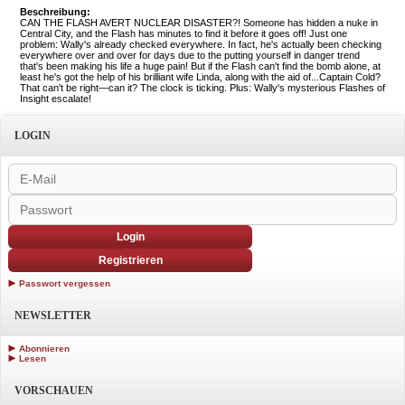
Beschreibung:
CAN THE FLASH AVERT NUCLEAR DISASTER?! Someone has hidden a nuke in
Central City, and the Flash has minutes to find it before it goes off! Just one
problem: Wally's already checked everywhere. In fact, he's actually been checking
everywhere over and over for days due to the putting yourself in danger trend
that's been making his life a huge pain! But if the Flash can't find the bomb alone, at
least he's got the help of his brilliant wife Linda, along with the aid of...Captain Cold?
That can't be right—can it? The clock is ticking. Plus: Wally's mysterious Flashes of
Insight escalate!
LOGIN
Login
Registrieren
Passwort vergessen
NEWSLETTER
Abonnieren
Lesen
VORSCHAUEN