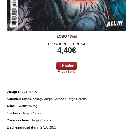
LOBO #3
CVR A JORGE CORONA
4,40€
+ Kaufen
zur Serie
Verlag:
DC COMICS
Künstler:
Skottie Young / Jorge Corona / Jorge Corona
Autor:
Skottie Young
Zeichner:
Jorge Corona
Coverzeichner:
Jorge Corona
Erscheinungsdatum:
27.05.2026