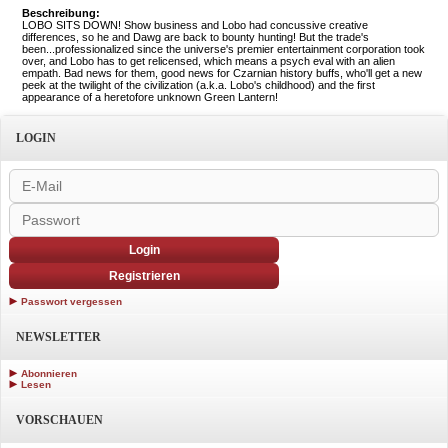
Beschreibung:
LOBO SITS DOWN! Show business and Lobo had concussive creative
differences, so he and Dawg are back to bounty hunting! But the trade's
been...professionalized since the universe's premier entertainment corporation took
over, and Lobo has to get relicensed, which means a psych eval with an alien
empath. Bad news for them, good news for Czarnian history buffs, who'll get a new
peek at the twilight of the civilization (a.k.a. Lobo's childhood) and the first
appearance of a heretofore unknown Green Lantern!
LOGIN
Login
Registrieren
Passwort vergessen
NEWSLETTER
Abonnieren
Lesen
VORSCHAUEN