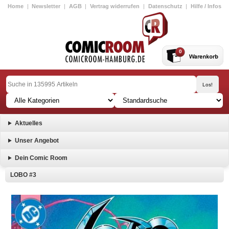
Home
|
Newsletter
|
AGB
|
Vertrag widerrufen
|
Datenschutz
|
Hilfe / Infos
0
Aktuelles
Unser Angebot
Dein Comic Room
LOBO #3