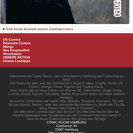
Eine kleine Auswahl unserer Lieblingscomics
US-Comics
Deutsche Comics
Manga
Neu Eingetroffen
Vorschauen
UNSERE AKTION
Unsere Lesetipps
Willkommen bei Comic Room - dem Comicladen in Hamburg und Comicshop im
Netz!
Hier findest du alles, was das Sammlerherz begehrt: Alben, Graphic Novel, US-
Comics, Manga, Poster, Figuren und Trading-Cards.
Jede Woche gibt es neue Comics von Marvel, DC, Dark Horse, Image, Avatar,
Carlsen, Ehapa, Egmont, Tokyopop, Splitter, Reprodukt, Avant und vielen anderen
Verlagen.
Du suchst Comicserien wie Spider-Man, Batman, Deadpool, Avengers, Tim und
Struppi, Asterix, Naruto... oder das passende Merchandise zu Serien wie The Big
Bang Theory oder Game of Thrones?
Du willst einen zuverlässigen Abo-Service? Du willst jede Woche über die
Neuerscheinungen oder Neuigkeiten aus der Comicwelt informiert werden?
Dann ist dieser Onlineshop für dich genau das Richtige!
COMIC ROOM HAMBURG
Güntherstr. 94
22087 Hamburg