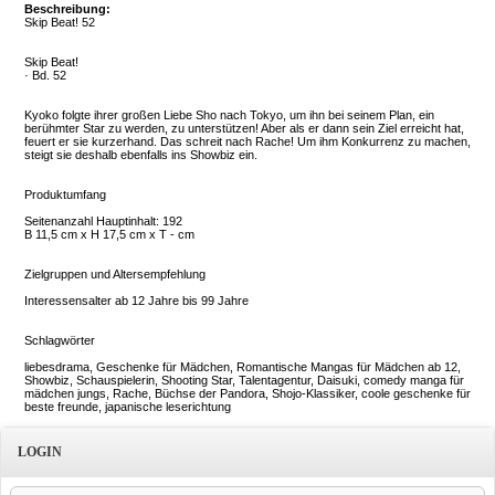
Beschreibung:
Skip Beat! 52
Skip Beat!
· Bd. 52
Kyoko folgte ihrer großen Liebe Sho nach Tokyo, um ihn bei seinem Plan, ein
berühmter Star zu werden, zu unterstützen! Aber als er dann sein Ziel erreicht hat,
feuert er sie kurzerhand. Das schreit nach Rache! Um ihm Konkurrenz zu machen,
steigt sie deshalb ebenfalls ins Showbiz ein.
Produktumfang
Seitenanzahl Hauptinhalt: 192
B 11,5 cm x H 17,5 cm x T - cm
Zielgruppen und Altersempfehlung
Interessensalter ab 12 Jahre bis 99 Jahre
Schlagwörter
liebesdrama, Geschenke für Mädchen, Romantische Mangas für Mädchen ab 12,
Showbiz, Schauspielerin, Shooting Star, Talentagentur, Daisuki, comedy manga für
mädchen jungs, Rache, Büchse der Pandora, Shojo-Klassiker, coole geschenke für
beste freunde, japanische leserichtung
LOGIN