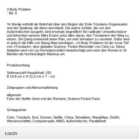
3 Body Problem
· Bd. 9
Ye Wenije enthüllt die Wahrheit über den Beginn der Erde-Trisolaris-Organisation
und der Spaltung, die diese durchläuft. Die wahre Gefahr, die von den
Außerirdischen ausgeht, wird erstmals begreiflich! Ein radikaler Umweltschützer
und Adventist namens Mike Evans setzt alles daran, den Trisolariern den Weg zu
ebnen. Shi Qiang entwickelt einen Plan, um sein Vorhaben zu vereiteln. Dafür wird
er jedoch die Hilfe von Wang Miao benötigen...»3 Body Problem« ist der erste Teil
von »Trisolaris«, dem globalen Science- Fiction-Bestseller von Cixin Liu. Diese
Adaption wird von Liu höchstpersönlich beaufsichtigt und setzt den Roman in 10
Bänden als hochkarätigen Manhua um.
Produktumfang
Seitenanzahl Hauptinhalt: 192
B 14,8 cm x H 21,0 cm x T - cm
Zielgruppen und Altersempfehlung
Allgemein
Fans der Netflix-Serie und der Romane, Science-Fiction-Fans
Schlagwörter
Cixin, Trisolaris, Drei, Sonnen, Netflix, China, Simulation, WangMiao, DaShi,
Wissenschaftler, Computerspiel, MMO, Außerirdische, Parallelwelt
LOGIN