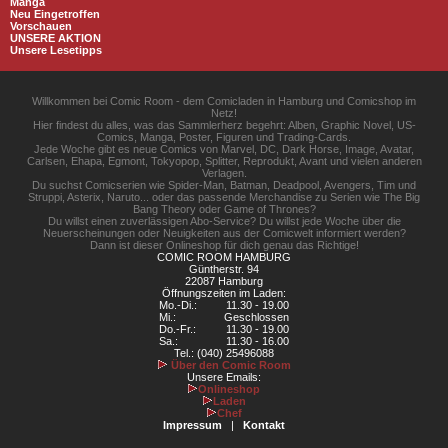
Manga
Neu Eingetroffen
Vorschauen
UNSERE AKTION
Unsere Lesetipps
Willkommen bei Comic Room - dem Comicladen in Hamburg und Comicshop im
Netz!
Hier findest du alles, was das Sammlerherz begehrt: Alben, Graphic Novel, US-
Comics, Manga, Poster, Figuren und Trading-Cards.
Jede Woche gibt es neue Comics von Marvel, DC, Dark Horse, Image, Avatar,
Carlsen, Ehapa, Egmont, Tokyopop, Splitter, Reprodukt, Avant und vielen anderen
Verlagen.
Du suchst Comicserien wie Spider-Man, Batman, Deadpool, Avengers, Tim und
Struppi, Asterix, Naruto... oder das passende Merchandise zu Serien wie The Big
Bang Theory oder Game of Thrones?
Du willst einen zuverlässigen Abo-Service? Du willst jede Woche über die
Neuerscheinungen oder Neuigkeiten aus der Comicwelt informiert werden?
Dann ist dieser Onlineshop für dich genau das Richtige!
COMIC ROOM HAMBURG
Güntherstr. 94
22087 Hamburg
Öffnungszeiten im Laden:
Mo.-Di.:
11.30 - 19.00
Mi.:
Geschlossen
Do.-Fr.:
11.30 - 19.00
Sa.:
11.30 - 16.00
Tel.: (040) 25496088
Über den Comic Room
Unsere Emails:
Onlineshop
Laden
Chef
Impressum
|
Kontakt