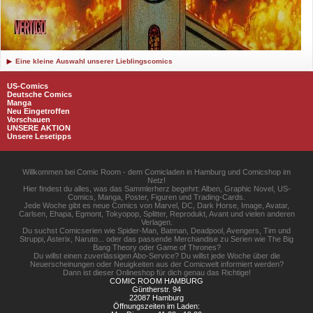
Eine kleine Auswahl unserer Lieblingscomics
US-Comics
Deutsche Comics
Manga
Neu Eingetroffen
Vorschauen
UNSERE AKTION
Unsere Lesetipps
Willkommen bei Comic Room - dem Comicladen in Hamburg und Comicshop im
Netz!
Hier findest du alles, was das Sammlerherz begehrt: Alben, Graphic Novel, US-
Comics, Manga, Poster, Figuren und Trading-Cards.
Jede Woche gibt es neue Comics von Marvel, DC, Dark Horse, Image, Avatar,
Carlsen, Ehapa, Egmont, Tokyopop, Splitter, Reprodukt, Avant und vielen anderen
Verlagen.
Du suchst Comicserien wie Spider-Man, Batman, Deadpool, Avengers, Tim und
Struppi, Asterix, Naruto... oder das passende Merchandise zu Serien wie The Big
Bang Theory oder Game of Thrones?
Du willst einen zuverlässigen Abo-Service? Du willst jede Woche über die
Neuerscheinungen oder Neuigkeiten aus der Comicwelt informiert werden?
Dann ist dieser Onlineshop für dich genau das Richtige!
COMIC ROOM HAMBURG
Güntherstr. 94
22087 Hamburg
Öffnungszeiten im Laden: