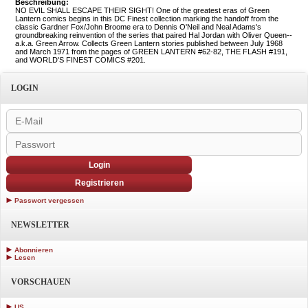
Beschreibung:
NO EVIL SHALL ESCAPE THEIR SIGHT! One of the greatest eras of Green
Lantern comics begins in this DC Finest collection marking the handoff from the
classic Gardner Fox/John Broome era to Dennis O'Neil and Neal Adams's
groundbreaking reinvention of the series that paired Hal Jordan with Oliver Queen--
a.k.a. Green Arrow. Collects Green Lantern stories published between July 1968
and March 1971 from the pages of GREEN LANTERN #62-82, THE FLASH #191,
and WORLD'S FINEST COMICS #201.
LOGIN
Login
Registrieren
Passwort vergessen
NEWSLETTER
Abonnieren
Lesen
VORSCHAUEN
US