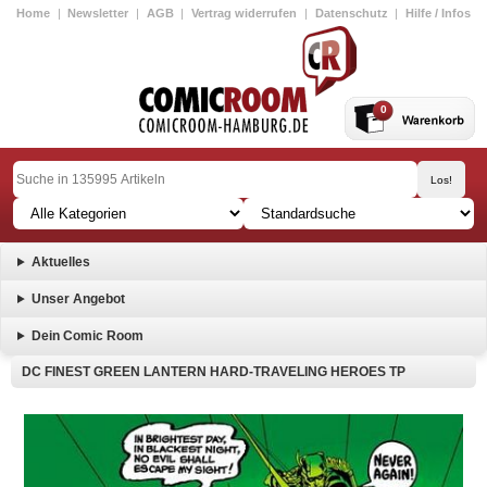
Home
|
Newsletter
|
AGB
|
Vertrag widerrufen
|
Datenschutz
|
Hilfe / Infos
0
Aktuelles
Unser Angebot
Dein Comic Room
DC FINEST GREEN LANTERN HARD-TRAVELING HEROES TP