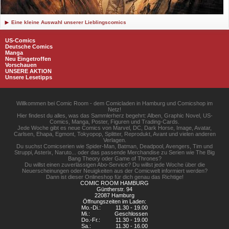
Eine kleine Auswahl unserer Lieblingscomics
US-Comics
Deutsche Comics
Manga
Neu Eingetroffen
Vorschauen
UNSERE AKTION
Unsere Lesetipps
Willkommen bei Comic Room - dem Comicladen in Hamburg und Comicshop im
Netz!
Hier findest du alles, was das Sammlerherz begehrt: Alben, Graphic Novel, US-
Comics, Manga, Poster, Figuren und Trading-Cards.
Jede Woche gibt es neue Comics von Marvel, DC, Dark Horse, Image, Avatar,
Carlsen, Ehapa, Egmont, Tokyopop, Splitter, Reprodukt, Avant und vielen anderen
Verlagen.
Du suchst Comicserien wie Spider-Man, Batman, Deadpool, Avengers, Tim und
Struppi, Asterix, Naruto... oder das passende Merchandise zu Serien wie The Big
Bang Theory oder Game of Thrones?
Du willst einen zuverlässigen Abo-Service? Du willst jede Woche über die
Neuerscheinungen oder Neuigkeiten aus der Comicwelt informiert werden?
Dann ist dieser Onlineshop für dich genau das Richtige!
COMIC ROOM HAMBURG
Güntherstr. 94
22087 Hamburg
Öffnungszeiten im Laden:
Mo.-Di.:
11.30 - 19.00
Mi.:
Geschlossen
Do.-Fr.:
11.30 - 19.00
Sa.:
11.30 - 16.00