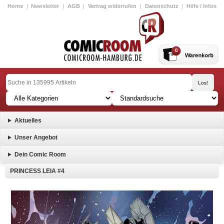
Home
|
Newsletter
|
AGB
|
Vertrag widerrufen
|
Datenschutz
|
Hilfe / Infos
0
Aktuelles
Unser Angebot
Dein Comic Room
PRINCESS LEIA #4