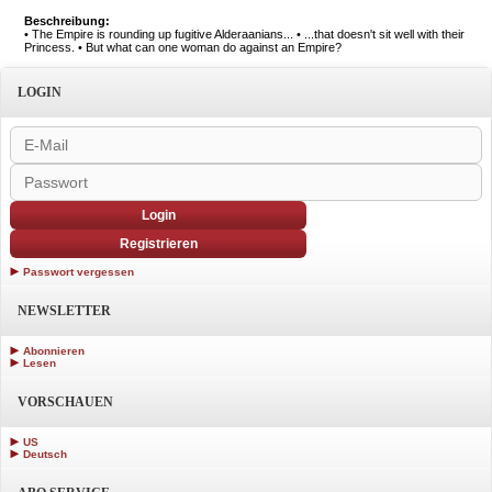
Beschreibung:
• The Empire is rounding up fugitive Alderaanians... • ...that doesn't sit well with their
Princess. • But what can one woman do against an Empire?
LOGIN
Login
Registrieren
Passwort vergessen
NEWSLETTER
Abonnieren
Lesen
VORSCHAUEN
US
Deutsch