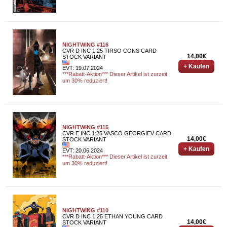
NIGHTWING #116
CVR D INC 1:25 TIRSO CONS CARD
14,00€
STOCK VARIANT
+ Kaufen
EVT: 19.07.2024
***Rabatt-Aktion*** Dieser Artikel ist zurzeit
um 30% reduziert!
NIGHTWING #115
CVR E INC 1:25 VASCO GEORGIEV CARD
14,00€
STOCK VARIANT
+ Kaufen
EVT: 20.06.2024
***Rabatt-Aktion*** Dieser Artikel ist zurzeit
um 30% reduziert!
NIGHTWING #110
CVR D INC 1:25 ETHAN YOUNG CARD
14,00€
STOCK VARIANT