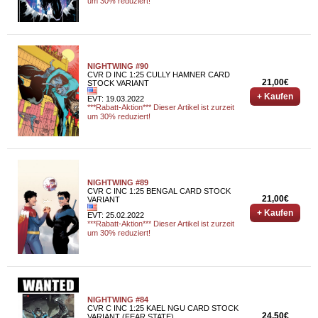
um 30% reduziert!
NIGHTWING #90
CVR D INC 1:25 CULLY HAMNER CARD
21,00€
STOCK VARIANT
+ Kaufen
EVT: 19.03.2022
***Rabatt-Aktion*** Dieser Artikel ist zurzeit
um 30% reduziert!
NIGHTWING #89
CVR C INC 1:25 BENGAL CARD STOCK
21,00€
VARIANT
+ Kaufen
EVT: 25.02.2022
***Rabatt-Aktion*** Dieser Artikel ist zurzeit
um 30% reduziert!
NIGHTWING #84
CVR C INC 1:25 KAEL NGU CARD STOCK
24,50€
VARIANT (FEAR STATE)