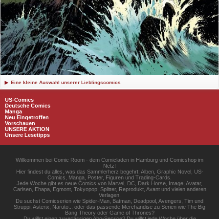
Eine kleine Auswahl unserer Lieblingscomics
US-Comics
Deutsche Comics
Manga
Neu Eingetroffen
Vorschauen
UNSERE AKTION
Unsere Lesetipps
Willkommen bei Comic Room - dem Comicladen in Hamburg und Comicshop im
Netz!
Hier findest du alles, was das Sammlerherz begehrt: Alben, Graphic Novel, US-
Comics, Manga, Poster, Figuren und Trading-Cards.
Jede Woche gibt es neue Comics von Marvel, DC, Dark Horse, Image, Avatar,
Carlsen, Ehapa, Egmont, Tokyopop, Splitter, Reprodukt, Avant und vielen anderen
Verlagen.
Du suchst Comicserien wie Spider-Man, Batman, Deadpool, Avengers, Tim und
Struppi, Asterix, Naruto... oder das passende Merchandise zu Serien wie The Big
Bang Theory oder Game of Thrones?
Du willst einen zuverlässigen Abo-Service? Du willst jede Woche über die