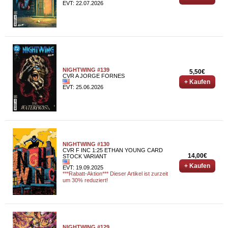
EVT: 22.07.2026
NIGHTWING #139
5,50€
CVR A JORGE FORNES
+ Kaufen
EVT: 25.06.2026
NIGHTWING #130
CVR F INC 1:25 ETHAN YOUNG CARD
14,00€
STOCK VARIANT
+ Kaufen
EVT: 19.09.2025
***Rabatt-Aktion*** Dieser Artikel ist zurzeit
um 30% reduziert!
NIGHTWING #129