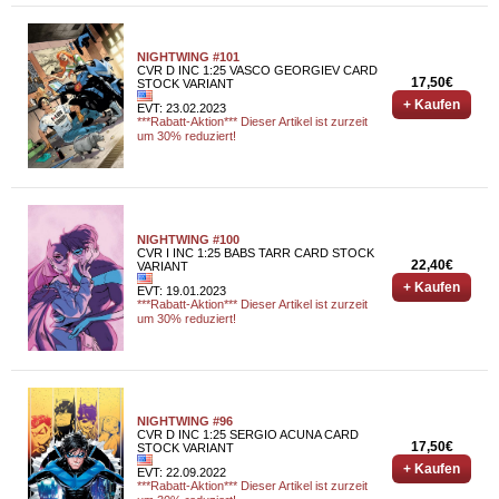
NIGHTWING #101
CVR D INC 1:25 VASCO GEORGIEV CARD
17,50€
STOCK VARIANT
+ Kaufen
EVT: 23.02.2023
***Rabatt-Aktion*** Dieser Artikel ist zurzeit
um 30% reduziert!
NIGHTWING #100
CVR I INC 1:25 BABS TARR CARD STOCK
22,40€
VARIANT
+ Kaufen
EVT: 19.01.2023
***Rabatt-Aktion*** Dieser Artikel ist zurzeit
um 30% reduziert!
NIGHTWING #96
CVR D INC 1:25 SERGIO ACUNA CARD
17,50€
STOCK VARIANT
+ Kaufen
EVT: 22.09.2022
***Rabatt-Aktion*** Dieser Artikel ist zurzeit