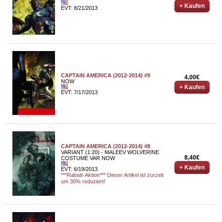
+ Kaufen
EVT: 8/21/2013
CAPTAIN AMERICA (2012-2014) #9
4,00€
NOW
+ Kaufen
EVT: 7/17/2013
CAPTAIN AMERICA (2012-2014) #8
VARIANT (1:20) - MALEEV WOLVERINE
8,40€
COSTUME VAR NOW
+ Kaufen
EVT: 6/19/2013
***Rabatt-Aktion*** Dieser Artikel ist zurzeit
um 30% reduziert!