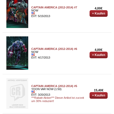
CAPTAIN AMERICA (2012-2014) #7
4,00€
NOW
+ Kaufen
EVT: 5/15/2013
CAPTAIN AMERICA (2012-2014) #6
4,00€
NOW
+ Kaufen
EVT: 4/17/2013
CAPTAIN AMERICA (2012-2014) #5
YOON VAR NOW (1:50)
15,40€
EVT: 3/20/2013
+ Kaufen
***Rabatt-Aktion*** Dieser Artikel ist zurzeit
um 30% reduziert!