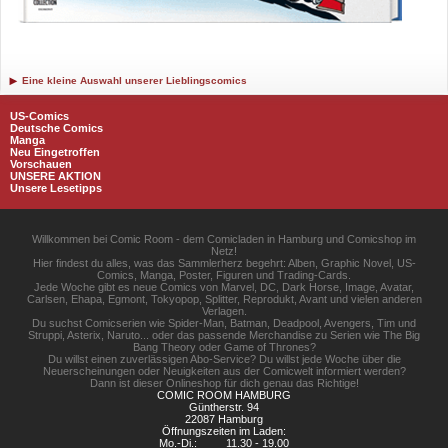
Eine kleine Auswahl unserer Lieblingscomics
US-Comics
Deutsche Comics
Manga
Neu Eingetroffen
Vorschauen
UNSERE AKTION
Unsere Lesetipps
Willkommen bei Comic Room - dem Comicladen in Hamburg und Comicshop im
Netz!
Hier findest du alles, was das Sammlerherz begehrt: Alben, Graphic Novel, US-
Comics, Manga, Poster, Figuren und Trading-Cards.
Jede Woche gibt es neue Comics von Marvel, DC, Dark Horse, Image, Avatar,
Carlsen, Ehapa, Egmont, Tokyopop, Splitter, Reprodukt, Avant und vielen anderen
Verlagen.
Du suchst Comicserien wie Spider-Man, Batman, Deadpool, Avengers, Tim und
Struppi, Asterix, Naruto... oder das passende Merchandise zu Serien wie The Big
Bang Theory oder Game of Thrones?
Du willst einen zuverlässigen Abo-Service? Du willst jede Woche über die
Neuerscheinungen oder Neuigkeiten aus der Comicwelt informiert werden?
Dann ist dieser Onlineshop für dich genau das Richtige!
COMIC ROOM HAMBURG
Güntherstr. 94
22087 Hamburg
Öffnungszeiten im Laden:
Mo.-Di.:
11.30 - 19.00