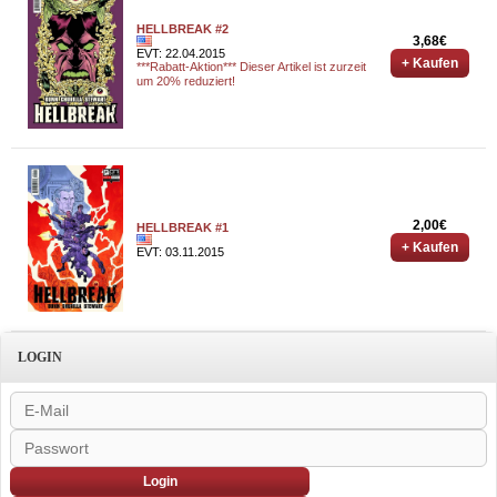
HELLBREAK #2
3,68€
EVT: 22.04.2015
+ Kaufen
***Rabatt-Aktion*** Dieser Artikel ist zurzeit
um 20% reduziert!
2,00€
HELLBREAK #1
+ Kaufen
EVT: 03.11.2015
LOGIN
Login