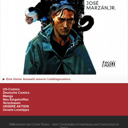
Eine kleine Auswahl unserer Lieblingscomics
US-Comics
Deutsche Comics
Manga
Neu Eingetroffen
Vorschauen
UNSERE AKTION
Unsere Lesetipps
Willkommen bei Comic Room - dem Comicladen in Hamburg und Comicshop im
Netz!