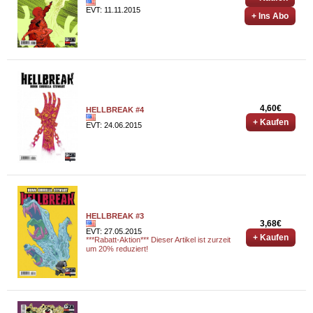
EVT: 11.11.2015
+ Ins Abo
4,60€
HELLBREAK #4
+ Kaufen
EVT: 24.06.2015
HELLBREAK #3
3,68€
EVT: 27.05.2015
+ Kaufen
***Rabatt-Aktion*** Dieser Artikel ist zurzeit
um 20% reduziert!