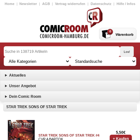
Home
|
Newsletter
|
AGB
|
Vertrag widerrufen
|
Datenschutz
|
Hilfe / Infos
0
Aktuelles
Unser Angebot
Dein Comic Room
STAR TREK SONS OF STAR TREK
5,50€
STAR TREK SONS OF STAR TREK #4
+ Kaufen
CVR A BARTOK