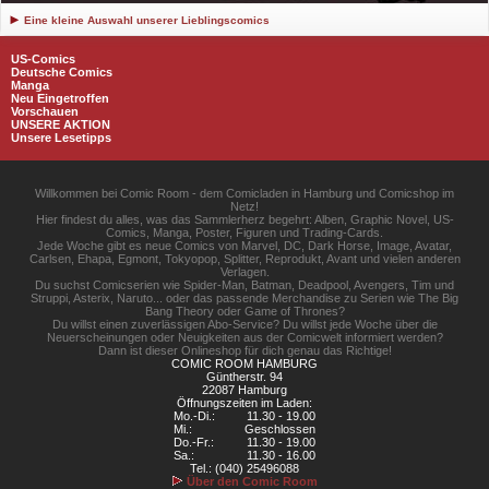
Eine kleine Auswahl unserer Lieblingscomics
US-Comics
Deutsche Comics
Manga
Neu Eingetroffen
Vorschauen
UNSERE AKTION
Unsere Lesetipps
Willkommen bei Comic Room - dem Comicladen in Hamburg und Comicshop im
Netz!
Hier findest du alles, was das Sammlerherz begehrt: Alben, Graphic Novel, US-
Comics, Manga, Poster, Figuren und Trading-Cards.
Jede Woche gibt es neue Comics von Marvel, DC, Dark Horse, Image, Avatar,
Carlsen, Ehapa, Egmont, Tokyopop, Splitter, Reprodukt, Avant und vielen anderen
Verlagen.
Du suchst Comicserien wie Spider-Man, Batman, Deadpool, Avengers, Tim und
Struppi, Asterix, Naruto... oder das passende Merchandise zu Serien wie The Big
Bang Theory oder Game of Thrones?
Du willst einen zuverlässigen Abo-Service? Du willst jede Woche über die
Neuerscheinungen oder Neuigkeiten aus der Comicwelt informiert werden?
Dann ist dieser Onlineshop für dich genau das Richtige!
COMIC ROOM HAMBURG
Güntherstr. 94
22087 Hamburg
Öffnungszeiten im Laden:
Mo.-Di.:
11.30 - 19.00
Mi.:
Geschlossen
Do.-Fr.:
11.30 - 19.00
Sa.:
11.30 - 16.00
Tel.: (040) 25496088
Über den Comic Room