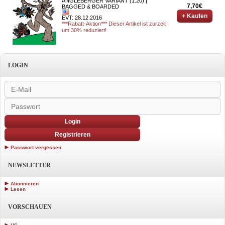
ANGLEBERGER VARIANT (1:20) |
7,70€
BAGGED & BOARDED
+ Kaufen
EVT: 28.12.2016
***Rabatt-Aktion*** Dieser Artikel ist zurzeit
um 30% reduziert!
LOGIN
Login
Registrieren
Passwort vergessen
NEWSLETTER
Abonnieren
Lesen
VORSCHAUEN