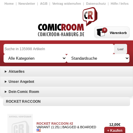
Home
|
Newsletter
|
AGB
|
Vertrag widerrufen
|
Datenschutz
|
Hilfe / Infos
0
Aktuelles
Unser Angebot
Dein Comic Room
ROCKET RACCOON
ROCKET RACCOON #2
12,00€
VARIANT (1:25) | BAGGED & BOARDED
+ Kaufen