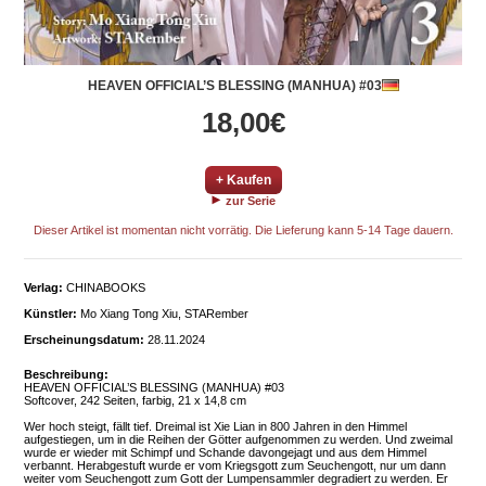
HEAVEN OFFICIAL’S BLESSING (MANHUA) #03
18,00€
+ Kaufen
zur Serie
Dieser Artikel ist momentan nicht vorrätig. Die Lieferung kann 5-14 Tage dauern.
Verlag:
CHINABOOKS
Künstler:
Mo Xiang Tong Xiu, STARember
Erscheinungsdatum:
28.11.2024
Beschreibung:
HEAVEN OFFICIAL’S BLESSING (MANHUA) #03
Softcover, 242 Seiten, farbig, 21 x 14,8 cm
Wer hoch steigt, fällt tief. Dreimal ist Xie Lian in 800 Jahren in den Himmel
aufgestiegen, um in die Reihen der Götter aufgenommen zu werden. Und zweimal
wurde er wieder mit Schimpf und Schande davongejagt und aus dem Himmel
verbannt. Herabgestuft wurde er vom Kriegsgott zum Seuchengott, nur um dann
weiter vom Seuchengott zum Gott der Lumpensammler degradiert zu werden. Er