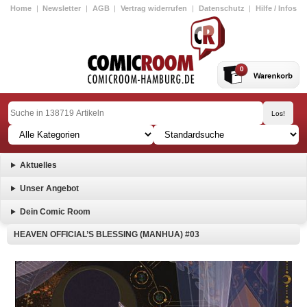
Home
|
Newsletter
|
AGB
|
Vertrag widerrufen
|
Datenschutz
|
Hilfe / Infos
0
Aktuelles
Unser Angebot
Dein Comic Room
HEAVEN OFFICIAL’S BLESSING (MANHUA) #03