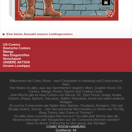
Eine kleine Auswahl unserer Lieblingscomics
US-Comics
Deutsche Comics
Manga
Neu Eingetroffen
Vorschauen
UNSERE AKTION
Unsere Lesetipps
Willkommen bei Comic Room - dem Comicladen in Hamburg und Comicshop im
Netz!
Hier findest du alles, was das Sammlerherz begehrt: Alben, Graphic Novel, US-
Comics, Manga, Poster, Figuren und Trading-Cards.
Jede Woche gibt es neue Comics von Marvel, DC, Dark Horse, Image, Avatar,
Carlsen, Ehapa, Egmont, Tokyopop, Splitter, Reprodukt, Avant und vielen anderen
Verlagen.
Du suchst Comicserien wie Spider-Man, Batman, Deadpool, Avengers, Tim und
Struppi, Asterix, Naruto... oder das passende Merchandise zu Serien wie The Big
Bang Theory oder Game of Thrones?
Du willst einen zuverlässigen Abo-Service? Du willst jede Woche über die
Neuerscheinungen oder Neuigkeiten aus der Comicwelt informiert werden?
Dann ist dieser Onlineshop für dich genau das Richtige!
COMIC ROOM HAMBURG
Güntherstr. 94