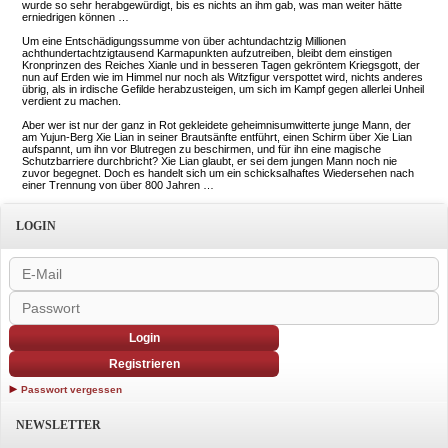
wurde so sehr herabgewürdigt, bis es nichts an ihm gab, was man weiter hätte
erniedrigen können …
Um eine Entschädigungssumme von über achtundachtzig Millionen
achthundertachtzigtausend Karmapunkten aufzutreiben, bleibt dem einstigen
Kronprinzen des Reiches Xianle und in besseren Tagen gekröntem Kriegsgott, der
nun auf Erden wie im Himmel nur noch als Witzfigur verspottet wird, nichts anderes
übrig, als in irdische Gefilde herabzusteigen, um sich im Kampf gegen allerlei Unheil
verdient zu machen.
Aber wer ist nur der ganz in Rot gekleidete geheimnisumwitterte junge Mann, der
am Yujun-Berg Xie Lian in seiner Brautsänfte entführt, einen Schirm über Xie Lian
aufspannt, um ihn vor Blutregen zu beschirmen, und für ihn eine magische
Schutzbarriere durchbricht? Xie Lian glaubt, er sei dem jungen Mann noch nie
zuvor begegnet. Doch es handelt sich um ein schicksalhaftes Wiedersehen nach
einer Trennung von über 800 Jahren …
LOGIN
Login
Registrieren
Passwort vergessen
NEWSLETTER