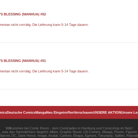
’S BLESSING (MANHUA) #02
omentan nicht vorrätig. Die Lieferung kann 5-14 Tage dauern.
’S BLESSING (MANHUA) #01
omentan nicht vorrätig. Die Lieferung kann 5-14 Tage dauern.
mics
Deutsche Comics
Manga
Neu Eingetroffen
Vorschauen
UNSERE AKTION
Unsere Le
Willkommen bei Comic Room - dem Comicladen in Hamburg und Comicshop im Netz!
les, was das Sammlerherz begehrt: Alben, Graphic Novel, US-Comics, Manga, Poster, Figuren
rvel, DC, Dark Horse, Image, Avatar, Carlsen, Ehapa, Egmont, Tokyopop, Splitter, Reprodu