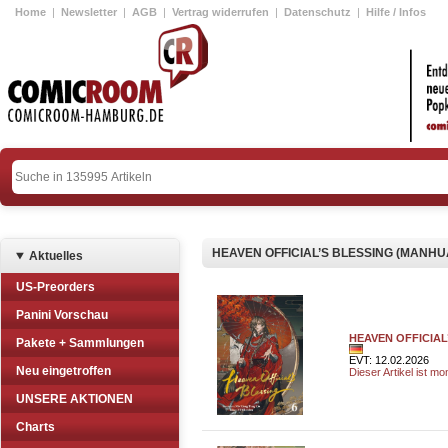
Home
|
Newsletter
|
AGB
|
Vertrag widerrufen
|
Datenschutz
|
Hilfe / Infos
HEAVEN OFFICIAL’S BLESSING (MANHU
Aktuelles
US-Preorders
Panini Vorschau
HEAVEN OFFICIAL
Pakete + Sammlungen
EVT: 12.02.2026
Neu eingetroffen
Dieser Artikel ist m
UNSERE AKTIONEN
Charts