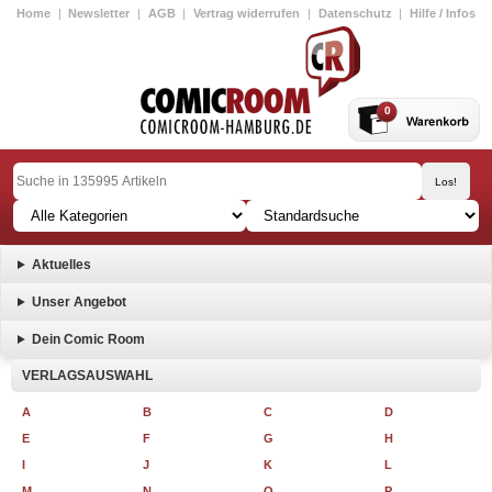
Home
|
Newsletter
|
AGB
|
Vertrag widerrufen
|
Datenschutz
|
Hilfe / Infos
0
Aktuelles
Unser Angebot
Dein Comic Room
VERLAGSAUSWAHL
A
B
C
D
E
F
G
H
I
J
K
L
M
N
O
P