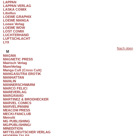
LAPPAN
LAPPAN VERLAG
LASKA COMIX
Libellus
LOEWE GRAPHIX
LOEWE MANGA
Loewe Verlag
LOEWE WOW
LOST COMIX
LUCHTERHAND
LUFTSCHLACHT
LYX
Nach oben
M
MAGMA
MAGNETIC PRESS
Mairisch Verlag
MamiVerlag
Manga Cult (Cross Cult)
MANGASUTRA EROTIK
MANHATTAN
MANLIN
MÄNNERSCHWARM
MARCO FELICI
MAREVERLAG
MARGRAVIO
MARTINEZ & BRODHECKER
MARVEL COMICS
MARVEL/PANINI
MEACOM PRESS
MECKI-FANCLUB
Metrolit
MG PUBLISHING
MG/PUBLISHING/
MINEDITION
MITTELDEUTSCHER VERLAG
MODERN TALES