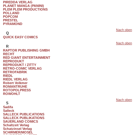
PIREDDA VERLAG
PLANET MANGA (PANINI)
PLEM PLEM PRODUCTIONS
POLLAND
POPCOM
PRESTEL
PYRAMOND
Nach oben
Q
QUICK EASY COMICS
Nach oben
R
RAPTOR PUBLISHING GMBH
RECHT
RED GIANT ENTERTAINMENT
REPRODUKT
REPRODUKT / ZITTY
RETRO-COMIC VERLAG
RETROFABRIK
RIEDL
RIEDL VERLAG
Robert Volkmer
ROMANTRUHE
ROTOPOLPRESS
ROWOHLT
Nach oben
S
Sadifa
Salleck
SALLECK PUBLICATIONS
SALLECK PUBLIKATIONS
SAUERLAND COMICS
Schaltzeit Verlag
Schatzinsel Verlag
SCHIRMER/MOSEL