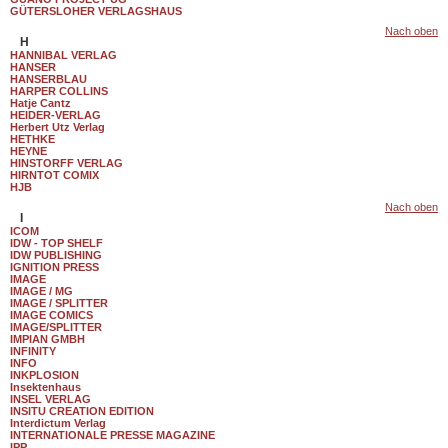
GÜTERSLOHER VERLAGSHAUS
Nach oben
H
HANNIBAL VERLAG
HANSER
HANSERBLAU
HARPER COLLINS
Hatje Cantz
HEIDER-VERLAG
Herbert Utz Verlag
HETHKE
HEYNE
HINSTORFF VERLAG
HIRNTOT COMIX
HJB
Nach oben
I
ICOM
IDW - TOP SHELF
IDW PUBLISHING
IGNITION PRESS
IMAGE
IMAGE / MG
IMAGE / SPLITTER
IMAGE COMICS
IMAGE/SPLITTER
IMPIAN GMBH
INFINITY
INFO
INKPLOSION
Insektenhaus
INSEL VERLAG
INSITU CREATION EDITION
Interdictum Verlag
INTERNATIONALE PRESSE MAGAZINE
IPP