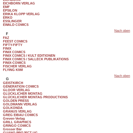
EICHBORN VERLAG
EMF
EPSILON
ERIKA KLOPP VERLAG
ERKO
ESSLINGER
EWALD COMICS
Nach oben
F
FAZ
FEEST COMICS
FIFTY-FIFTY
FINIX
FINIX COMICS
FINIX COMICS / KULT EDITIONEN
FINIX COMICS / SALLECK PUBLIKATIONS
FINIX-COMICS
FISCHER VERLAG
FLYING KIWI
Nach oben
G
GEISTKIRCH
GENERATION COMICS
GLOOR VERLAG
GLÜCKLICHER MONTAG
GLÜCKLICHER MONTAG PRODUCTIONS
GOLDEN PRESS
GOLDMANN VERLAG
GOLKONDA
GRANUS VERLAG
GREG EIBAU COMICS
Greven-Verlag
GRILL GRAPHICS
GRINGO COMICS
Grosser Bär
GUANO PROJECT UG