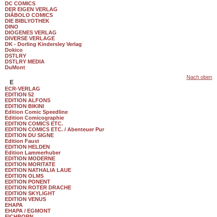
DC COMICS
DER EIGEN VERLAG
DIÁBOLO COMICS
DIE BIBLYOTHEK
DINO
DIOGENES VERLAG
DIVERSE VERLAGE
DK - Dorling Kindersley Verlag
Dokico
DSTLRY
DSTLRY MEDIA
DuMont
Nach oben
E
ECR-VERLAG
EDITION 52
EDITION ALFONS
EDITION BIKINI
Edition Comic Speedline
Edition Comicographie
EDITION COMICS ETC.
EDITION COMICS ETC. / Abenteuer Pur
EDITION DU SIGNE
Edition Faust
EDITION HELDEN
Edition Lammerhuber
EDITION MODERNE
EDITION MORITATE
EDITION NATHALIA LAUE
EDITION OLMS
EDITION PONENT
EDITION ROTER DRACHE
EDITION SKYLIGHT
EDITION VENUS
EHAPA
EHAPA / EGMONT
EICHBORN