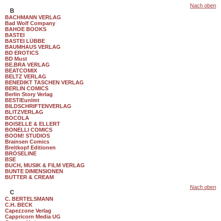
Nach oben
B
BACHMANN VERLAG
Bad Wolf Company
BAHOE BOOKS
BASTEI
BASTEI LÜBBE
BAUMHAUS VERLAG
BD EROTICS
BD Must
BE.BRA VERLAG
BEATCOMIX
BELTZ VERLAG
BENEDIKT TASCHEN VERLAG
BERLIN COMICS
Berlin Story Verlag
BESTIEunlmt
BILDSCHRIFTENVERLAG
BLITZVERLAG
BOCOLA
BOISELLE & ELLERT
BONELLI COMICS
BOOM! STUDIOS
Brainsen Comics
Breitkopf Editionen
BRÖSELINE
BSE
BUCH, MUSIK & FILM VERLAG
BUNTE DIMENSIONEN
BUTTER & CREAM
Nach oben
C
C. BERTELSMANN
C.H. BECK
Capezzone Verlag
Cappricorn Media UG