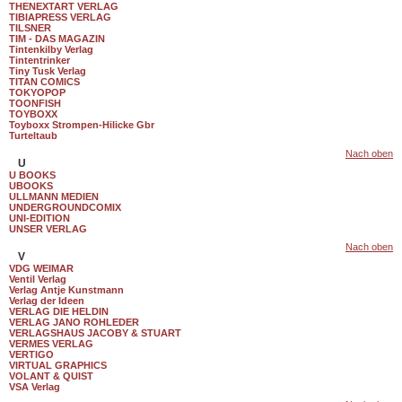
THENEXTART VERLAG
TIBIAPRESS VERLAG
TILSNER
TIM - DAS MAGAZIN
Tintenkilby Verlag
Tintentrinker
Tiny Tusk Verlag
TITAN COMICS
TOKYOPOP
TOONFISH
TOYBOXX
Toyboxx Strompen-Hilicke Gbr
Turteltaub
Nach oben
U
U BOOKS
UBOOKS
ULLMANN MEDIEN
UNDERGROUNDCOMIX
UNI-EDITION
UNSER VERLAG
Nach oben
V
VDG WEIMAR
Ventil Verlag
Verlag Antje Kunstmann
Verlag der Ideen
VERLAG DIE HELDIN
VERLAG JANO ROHLEDER
VERLAGSHAUS JACOBY & STUART
VERMES VERLAG
VERTIGO
VIRTUAL GRAPHICS
VOLANT & QUIST
VSA Verlag