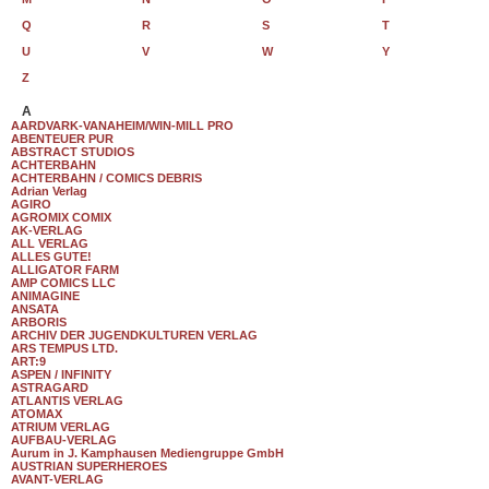
Q
R
S
T
U
V
W
Y
Z
A
AARDVARK-VANAHEIM/WIN-MILL PRO
ABENTEUER PUR
ABSTRACT STUDIOS
ACHTERBAHN
ACHTERBAHN / COMICS DEBRIS
Adrian Verlag
AGIRO
AGROMIX COMIX
AK-VERLAG
ALL VERLAG
ALLES GUTE!
ALLIGATOR FARM
AMP COMICS LLC
ANIMAGINE
ANSATA
ARBORIS
ARCHIV DER JUGENDKULTUREN VERLAG
ARS TEMPUS LTD.
ART:9
ASPEN / INFINITY
ASTRAGARD
ATLANTIS VERLAG
ATOMAX
ATRIUM VERLAG
AUFBAU-VERLAG
Aurum in J. Kamphausen Mediengruppe GmbH
AUSTRIAN SUPERHEROES
AVANT-VERLAG