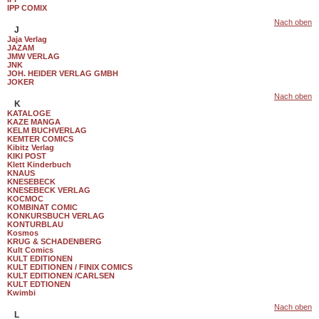
IPP COMIX
Nach oben
J
Jaja Verlag
JAZAM
JMW VERLAG
JNK
JOH. HEIDER VERLAG GMBH
JOKER
Nach oben
K
KATALOGE
KAZE MANGA
KELM BUCHVERLAG
KEMTER COMICS
Kibitz Verlag
KIKI POST
Klett Kinderbuch
KNAUS
KNESEBECK
KNESEBECK VERLAG
KOCMOC
KOMBINAT COMIC
KONKURSBUCH VERLAG
KONTURBLAU
Kosmos
KRUG & SCHADENBERG
Kult Comics
KULT EDITIONEN
KULT EDITIONEN / FINIX COMICS
KULT EDITIONEN /CARLSEN
KULT EDTIONEN
Kwimbi
Nach oben
L