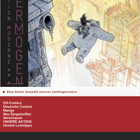
Eine kleine Auswahl unserer Lieblingscomics
US-Comics
Deutsche Comics
Manga
Neu Eingetroffen
Vorschauen
UNSERE AKTION
Unsere Lesetipps