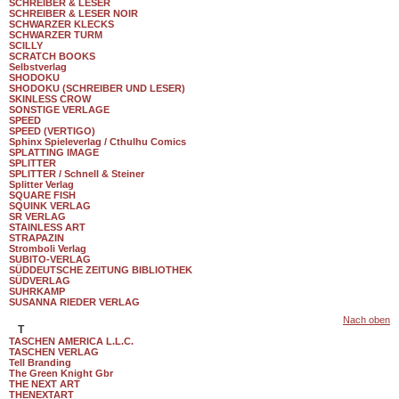
SCHREIBER & LESER
SCHREIBER & LESER NOIR
SCHWARZER KLECKS
SCHWARZER TURM
SCILLY
SCRATCH BOOKS
Selbstverlag
SHODOKU
SHODOKU (SCHREIBER UND LESER)
SKINLESS CROW
SONSTIGE VERLAGE
SPEED
SPEED (VERTIGO)
Sphinx Spieleverlag / Cthulhu Comics
SPLATTING IMAGE
SPLITTER
SPLITTER / Schnell & Steiner
Splitter Verlag
SQUARE FISH
SQUINK VERLAG
SR VERLAG
STAINLESS ART
STRAPAZIN
Stromboli Verlag
SUBITO-VERLAG
SÜDDEUTSCHE ZEITUNG BIBLIOTHEK
SÜDVERLAG
SUHRKAMP
SUSANNA RIEDER VERLAG
Nach oben
T
TASCHEN AMERICA L.L.C.
TASCHEN VERLAG
Tell Branding
The Green Knight Gbr
THE NEXT ART
THENEXTART