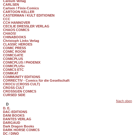
Careum Verlag
CARLSEN
Carlsen / Finix-Comics
CARTOON KELLER
CASTERMAN / KULT EDITIONEN
CCC
CCH HANNOVER
CECILIE DRESSLER VERLAG
CHAOS COMICS
CHAOS!
CHINABOOKS
Christoph Links Verlag
CLASSIC HEROES
COMIC PRESS
COMIC ROOM
COMICGATE
COMICPLUS
COMICPLUS / PHOENIX
COMICPLUS+
COMICS ETC
COMIKAT
COMMUNITY EDITIONS
CORRECTIV - Comics für die Gesellschaft
CROCU (CROSS CULT)
CROSS CULT
CROSSGEN COMICS
CURSED SIDE
Nach oben
D
D. E.
DAC-EDITIONS
DANI BOOKS
DANTES VERLAG
DARGAUD
Dark Dragon Books
DARK HORSE COMICS
DC / DINO