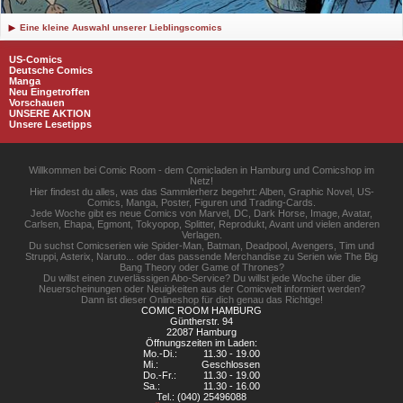
Eine kleine Auswahl unserer Lieblingscomics
US-Comics
Deutsche Comics
Manga
Neu Eingetroffen
Vorschauen
UNSERE AKTION
Unsere Lesetipps
Willkommen bei Comic Room - dem Comicladen in Hamburg und Comicshop im
Netz!
Hier findest du alles, was das Sammlerherz begehrt: Alben, Graphic Novel, US-
Comics, Manga, Poster, Figuren und Trading-Cards.
Jede Woche gibt es neue Comics von Marvel, DC, Dark Horse, Image, Avatar,
Carlsen, Ehapa, Egmont, Tokyopop, Splitter, Reprodukt, Avant und vielen anderen
Verlagen.
Du suchst Comicserien wie Spider-Man, Batman, Deadpool, Avengers, Tim und
Struppi, Asterix, Naruto... oder das passende Merchandise zu Serien wie The Big
Bang Theory oder Game of Thrones?
Du willst einen zuverlässigen Abo-Service? Du willst jede Woche über die
Neuerscheinungen oder Neuigkeiten aus der Comicwelt informiert werden?
Dann ist dieser Onlineshop für dich genau das Richtige!
COMIC ROOM HAMBURG
Güntherstr. 94
22087 Hamburg
Öffnungszeiten im Laden:
Mo.-Di.:
11.30 - 19.00
Mi.:
Geschlossen
Do.-Fr.:
11.30 - 19.00
Sa.:
11.30 - 16.00
Tel.: (040) 25496088