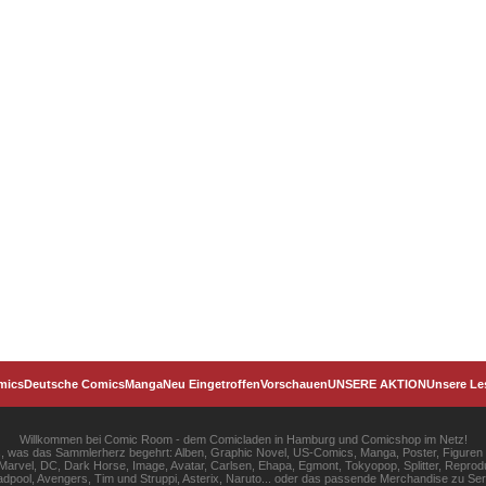
mics
Deutsche Comics
Manga
Neu Eingetroffen
Vorschauen
UNSERE AKTION
Unsere Le
Willkommen bei Comic Room - dem Comicladen in Hamburg und Comicshop im Netz!
les, was das Sammlerherz begehrt: Alben, Graphic Novel, US-Comics, Manga, Poster, Figuren
rvel, DC, Dark Horse, Image, Avatar, Carlsen, Ehapa, Egmont, Tokyopop, Splitter, Reprodu
pool, Avengers, Tim und Struppi, Asterix, Naruto... oder das passende Merchandise zu S