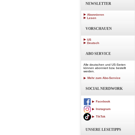
NEWSLETTER
Abonnieren
Lesen
VORSCHAUEN
US
Deutsch
ABO SERVICE
Alle deutschen und US-Serien
können abonniert bzw. bestellt
werden.
Mehr zum Abo-Service
SOCIAL NERDWORK
Facebook
Instagram
TikTok
UNSERE LESETIPPS