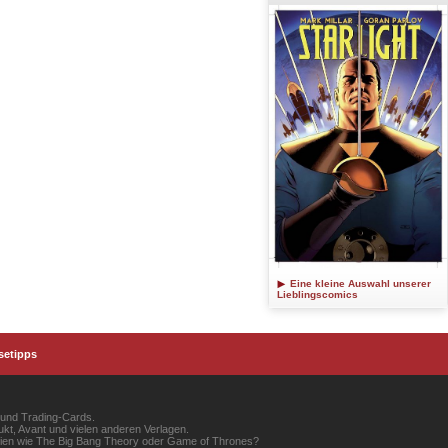
Eine kleine Auswahl unserer
Lieblingscomics
setipps
 und Trading-Cards.
kt, Avant und vielen anderen Verlagen.
erien wie The Big Bang Theory oder Game of Thrones?