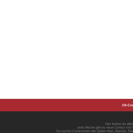
US-Co
Hier findest du al
Jede Woche gibt es neue Comics von Ma
Du suchst Comicserien wie Spider-Man, Batman, Dead